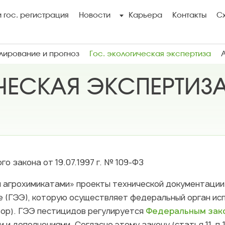
 гос. регистрация
Новости
Карьера
Контакты
С
ирование и прогноз
Гос. экологическая экспертиза
ЧЕСКАЯ ЭКСПЕРТИЗ
о закона от 19.07.1997 г. № 109-ФЗ
и агрохимикатами» проекты технической документаци
е (ГЭЭ), которую осуществляет федеральный орган исп
ор). ГЭЭ пестицидов регулируется
Федеральным закон
 и дополнениями. Согласно этому закону (статья 11, п