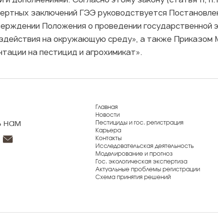
спертных заключений ГЭЭ руководствуется Постановле
верждении Положения о проведении государственной эк
здействия на окружающую среду», а также Приказом Ми
тации на пестицид и агрохимикат».
Главная
Новости
ь нам
Пестициды и гос. регистрация
Карьера
Контакты
Исследовательская деятельность
Моделирование и прогноз
Гос. экологическая экспертиза
Актуальные проблемы регистрации
Схема принятия решений