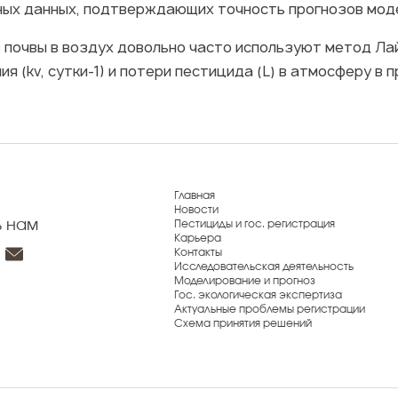
ных данных, подтверждающих точность прогнозов мод
 почвы в воздух довольно часто используют метод Лай
 (kv, сутки-1) и потери пестицида (L) в атмосферу в 
Главная
Новости
ь нам
Пестициды и гос. регистрация
Карьера
Контакты
Исследовательская деятельность
Моделирование и прогноз
Гос. экологическая экспертиза
Актуальные проблемы регистрации
Схема принятия решений